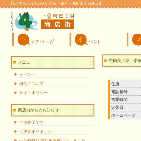
緑と光あふれる出会いの街／仙台 一番町四丁目商店街
中国美点菜 彩
メニュー
イベント
組合について
住所
電話番号
サイトポリシー
営業時間
定休日
商店街からのお知らせ
ホームページ
七夕終了です
七夕始まりました！
仙台竹灯り2023を開催いたしました